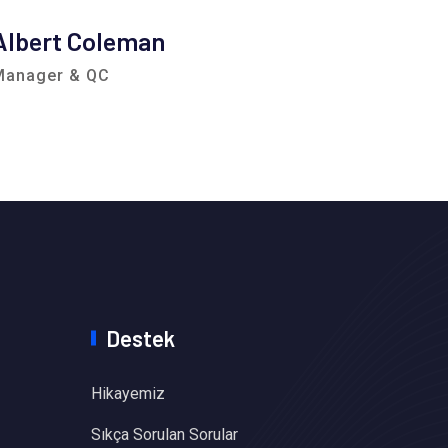
Albert Coleman
Clem
Manager & QC
Consul
Destek
Hikayemiz
Sıkça Sorulan Sorular