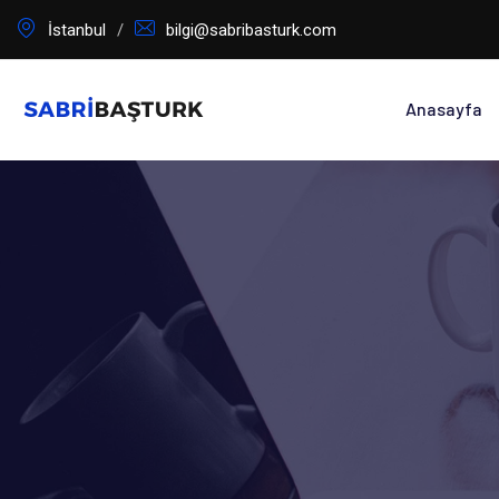
İçeriğe
İstanbul
bilgi@sabribasturk.com
geç
Anasayfa