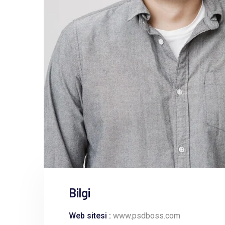
Bilgi
Web sitesi :
www.psdboss.com