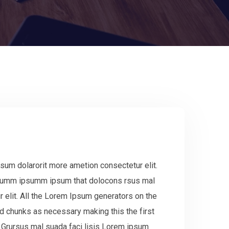
sum dolarorit more ametion consectetur elit.
 dumm ipsumm ipsum that dolocons rsus mal
r elit. All the Lorem Ipsum generators on the
ed chunks as necessary making this the first
.Grursus mal suada faci lisis Lorem ipsum