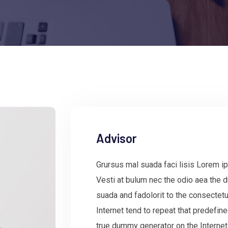
Advisor
Grursus mal suada faci lisis Lorem ip
Vesti at bulum nec the odio aea the
suada and fadolorit to the consectetu
Internet tend to repeat that predefin
true dummy generator on the Internet