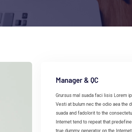
Manager & QC
Grursus mal suada faci lisis Lorem ip
Vesti at bulum nec the odio aea the
suada and fadolorit to the consectetu
Internet tend to repeat that predefin
true dummy generator on the Internet