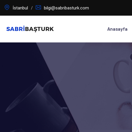
İçeriğe
İstanbul
bilgi@sabribasturk.com
geç
Anasayfa