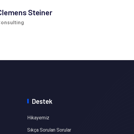
Clemens Steiner
Mich
onsulting
Adviso
Destek
Hikayemiz
Sıkça Sorulan Sorular