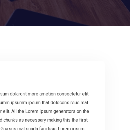
sum dolarorit more ametion consectetur elit.
 dumm ipsumm ipsum that dolocons rsus mal
r elit. All the Lorem Ipsum generators on the
ed chunks as necessary making this the first
.Grursus mal suada faci lisis Lorem ipsum