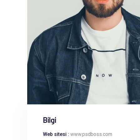
Bilgi
Web sitesi :
www.psdboss.com