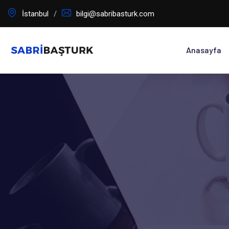
İçeriğe
İstanbul
bilgi@sabribasturk.com
geç
Anasayfa